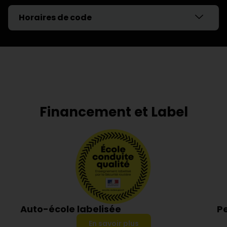
Horaires de code
Financement et Label
Auto-école labelisée
P
En savoir plus